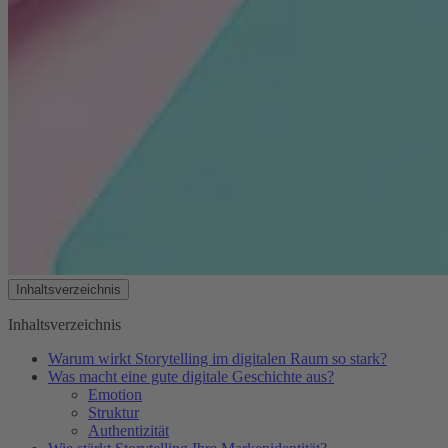
Inhaltsverzeichnis
Inhaltsverzeichnis
Inhaltsverzeichnis
Warum wirkt Storytelling im digitalen Raum so stark?
Was macht eine gute digitale Geschichte aus?
Emotion
Struktur
Authentizität