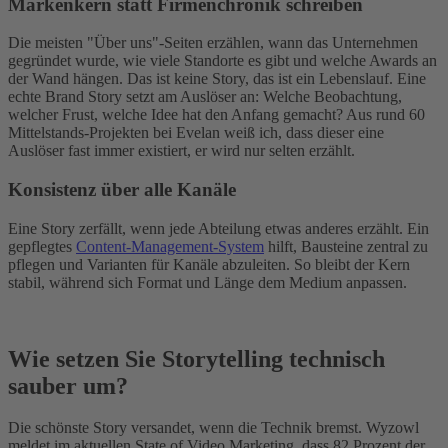
Markenkern statt Firmenchronik schreiben
Die meisten "Über uns"-Seiten erzählen, wann das Unternehmen
gegründet wurde, wie viele Standorte es gibt und welche Awards an
der Wand hängen. Das ist keine Story, das ist ein Lebenslauf. Eine
echte Brand Story setzt am Auslöser an: Welche Beobachtung,
welcher Frust, welche Idee hat den Anfang gemacht? Aus rund 60
Mittelstands-Projekten bei Evelan weiß ich, dass dieser eine
Auslöser fast immer existiert, er wird nur selten erzählt.
Konsistenz über alle Kanäle
Eine Story zerfällt, wenn jede Abteilung etwas anderes erzählt. Ein
gepflegtes
Content-Management-System
hilft, Bausteine zentral zu
pflegen und Varianten für Kanäle abzuleiten. So bleibt der Kern
stabil, während sich Format und Länge dem Medium anpassen.
Wie setzen Sie Storytelling technisch
sauber um?
Die schönste Story versandet, wenn die Technik bremst. Wyzowl
meldet im aktuellen State of Video Marketing, dass 82 Prozent der