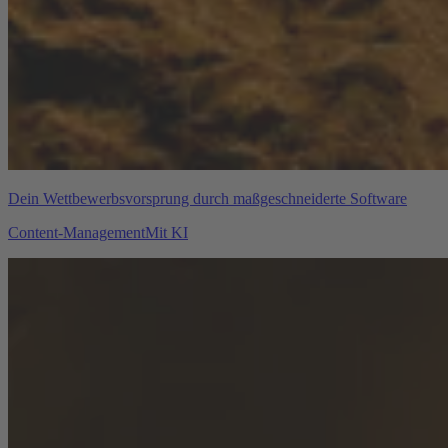
Dein Wettbewerbsvorsprung durch maßgeschneiderte Software
Content-Management
Mit KI