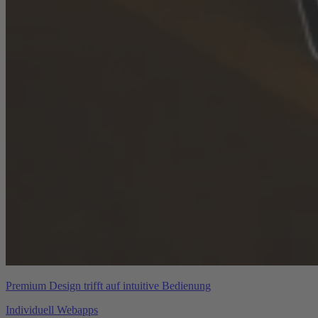
Premium Design trifft auf intuitive Bedienung
Individuell Webapps