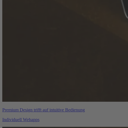
Premium Design trifft auf intuitive Bedienung
Individuell Webapps