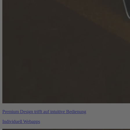
Premium Design trifft auf intuitive Bedienung
Individuell Webapps