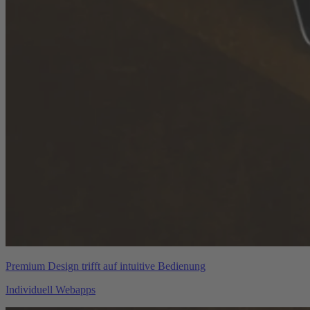
Premium Design trifft auf intuitive Bedienung
Individuell Webapps