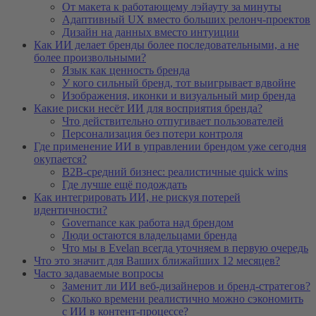
От макета к работающему лэйауту за минуты
Адаптивный UX вместо больших релонч-проектов
Дизайн на данных вместо интуиции
Как ИИ делает бренды более последовательными, а не
более произвольными?
Язык как ценность бренда
У кого сильный бренд, тот выигрывает вдвойне
Изображения, иконки и визуальный мир бренда
Какие риски несёт ИИ для восприятия бренда?
Что действительно отпугивает пользователей
Персонализация без потери контроля
Где применение ИИ в управлении брендом уже сегодня
окупается?
B2B-средний бизнес: реалистичные quick wins
Где лучше ещё подождать
Как интегрировать ИИ, не рискуя потерей
идентичности?
Governance как работа над брендом
Люди остаются владельцами бренда
Что мы в Evelan всегда уточняем в первую очередь
Что это значит для Ваших ближайших 12 месяцев?
Часто задаваемые вопросы
Заменит ли ИИ веб-дизайнеров и бренд-стратегов?
Сколько времени реалистично можно сэкономить
с ИИ в контент-процессе?