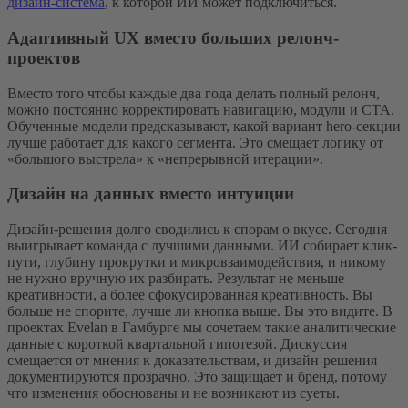
дизайн-система
, к которой ИИ может подключиться.
Адаптивный UX вместо больших релонч-
проектов
Вместо того чтобы каждые два года делать полный релонч,
можно постоянно корректировать навигацию, модули и CTA.
Обученные модели предсказывают, какой вариант hero-секции
лучше работает для какого сегмента. Это смещает логику от
«большого выстрела» к «непрерывной итерации».
Дизайн на данных вместо интуиции
Дизайн-решения долго сводились к спорам о вкусе. Сегодня
выигрывает команда с лучшими данными. ИИ собирает клик-
пути, глубину прокрутки и микровзаимодействия, и никому
не нужно вручную их разбирать. Результат не меньше
креативности, а более сфокусированная креативность. Вы
больше не спорите, лучше ли кнопка выше. Вы это видите. В
проектах Evelan в Гамбурге мы сочетаем такие аналитические
данные с короткой квартальной гипотезой. Дискуссия
смещается от мнения к доказательствам, и дизайн-решения
документируются прозрачно. Это защищает и бренд, потому
что изменения обоснованы и не возникают из суеты.