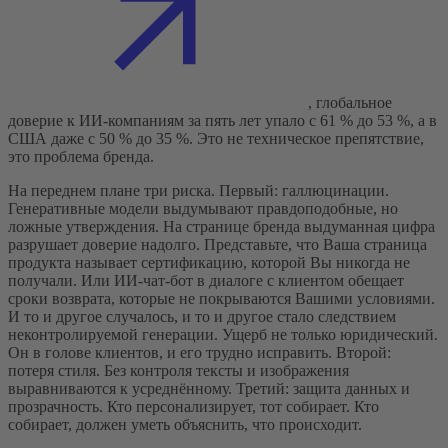
, глобальное
доверие к ИИ-компаниям за пять лет упало с 61 % до 53 %, а в
США даже с 50 % до 35 %. Это не техническое препятствие,
это проблема бренда.
На переднем плане три риска. Первый: галлюцинации.
Генеративные модели выдумывают правдоподобные, но
ложные утверждения. На странице бренда выдуманная цифра
разрушает доверие надолго. Представьте, что Ваша страница
продукта называет сертификацию, которой Вы никогда не
получали. Или ИИ-чат-бот в диалоге с клиентом обещает
сроки возврата, которые не покрываются Вашими условиями.
И то и другое случалось, и то и другое стало следствием
неконтролируемой генерации. Ущерб не только юридический.
Он в голове клиентов, и его трудно исправить. Второй:
потеря стиля. Без контроля тексты и изображения
выравниваются к усреднённому. Третий: защита данных и
прозрачность. Кто персонализирует, тот собирает. Кто
собирает, должен уметь объяснить, что происходит.