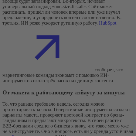
вообще будет запланирован. Во-вторых, исчезает
универсальный подход «one-size-fits-all». Сайт может
распознать, пришёл ли человек впервые или уже изучал
предложение, и упорядочить контент соответственно. В-
третьих, ИИ резко ускоряет рутинную работу.
HubSpot
сообщает, что
маркетинговые команды экономят с помощью ИИ-
инструментов около трёх часов на единицу контента.
От макета к работающему лэйауту за минуты
То, что раньше требовало недель, сегодня можно
протестировать за часы. Генеративные инструменты создают
варианты макета, проверяют цветовой контраст по бренд-
гайдлайнам и предлагают микротексты. В своей работе с
B2B-брендами среднего бизнеса я вижу, что узкое место уже
не в инструменте. Оно в вопросе, есть ли у бренда устойчивая