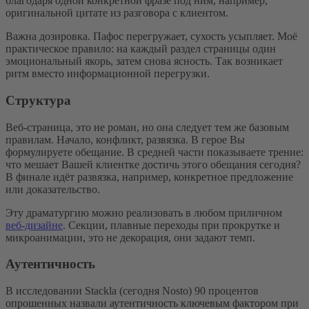
благодаря одной конкретной фразе под ним, например,
оригинальной цитате из разговора с клиентом.
Важна дозировка. Пафос перегружает, сухость усыпляет. Моё
практическое правило: на каждый раздел страницы один
эмоциональный якорь, затем снова ясность. Так возникает
ритм вместо информационной перегрузки.
Структура
Веб-страница, это не роман, но она следует тем же базовым
правилам. Начало, конфликт, развязка. В герое Вы
формулируете обещание. В средней части показываете трение:
что мешает Вашей клиентке достичь этого обещания сегодня?
В финале идёт развязка, например, конкретное предложение
или доказательство.
Эту драматургию можно реализовать в любом приличном
веб-дизайне
. Секции, плавные переходы при прокрутке и
микроанимации, это не декорация, они задают темп.
Аутентичность
В исследовании Stackla (сегодня Nosto) 90 процентов
опрошенных назвали аутентичность ключевым фактором при