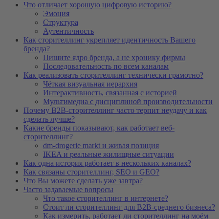
Что отличает хорошую цифровую историю?
Эмоция
Структура
Аутентичность
Как сторителлинг укрепляет идентичность Вашего
бренда?
Пишите ядро бренда, а не хронику фирмы
Последовательность по всем каналам
Как реализовать сторителлинг технически грамотно?
Чёткая визуальная иерархия
Интерактивность, связанная с историей
Мультимедиа с дисциплиной производительности
Почему B2B-сторителлинг часто терпит неудачу и как
сделать лучше?
Какие бренды показывают, как работает веб-
сторителлинг?
dm-drogerie markt и живая позиция
IKEA и реальные жилищные ситуации
Как одна история работает в нескольких каналах?
Как связаны сторителлинг, SEO и GEO?
Что Вы можете сделать уже завтра?
Часто задаваемые вопросы
Что такое сторителлинг в интернете?
Стоит ли сторителлинг для B2B-среднего бизнеса?
Как измерить, работает ли сторителлинг на моём