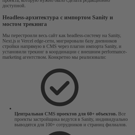
проекта, которую нужно было сделать редакционно
доступной.
Headless-архитектура с импортом Sanity и
мостом трекинга
Мы перестроили весь сайт как headless-систему на Sanity,
Next.js и Vercel edge-сети, мигрировали базу дневников
стройки напрямую в CMS через плагин импорта Sanity, и
установили трекинг в координации с внешним performance-
marketing агентством. Конкретно мы реализовали:
Центральная CMS проектов для 60+ объектов.
Все
проекты застройщика ведутся в Sanity, индивидуально
выводятся для 100+ сотрудников и страниц филиалов.