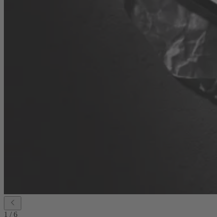
1
/
6