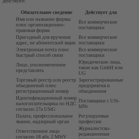
действуют.
Обязательное сведение
Действует для
Имя или название фирмы
Все коммерческие
плюс организационно-
поставщики
правовая форма
Пригодный для вручения
Все коммерческие
адрес, не абонентский ящик
поставщики
Электронная почта плюс
Все коммерческие
быстрый способ связи
поставщики
Юридические лица,
Лицо, уполномоченное
такие как GmbH или
представлять
UG
Торговый реестр или реестр
Зарегистрированные
объединений плюс
предприятия и
регистрационный номер
объединения
Идентификационный номер
Поставщики с USt-
налогоплательщика по НДС
IdNr
согласно 27a UStG
Палата, профессиональное
Регулируемые
звание, надзорный орган
профессии
Журналистско-
Ответственное лицо
редакционные
согласно 18 абз. 2 MStV