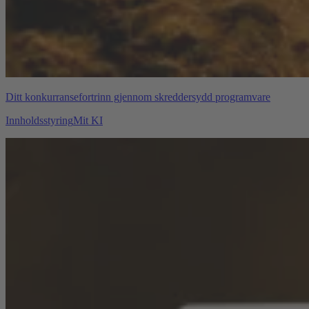
Ditt konkurransefortrinn gjennom skreddersydd programvare
Innholdsstyring
Mit KI