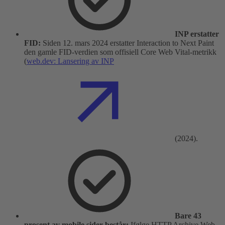
INP erstatter
FID:
Siden 12. mars 2024 erstatter Interaction to Next Paint
den gamle FID-verdien som offisiell Core Web Vital-metrikk
(
web.dev: Lansering av INP
(2024).
Bare 43
prosent av mobile sider består:
Ifølge HTTP Archive Web