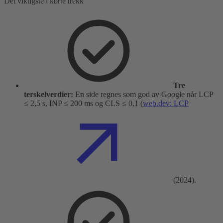
Det viktigste i korte trekk
Tre
terskelverdier:
En side regnes som god av Google når LCP
≤ 2,5 s, INP ≤ 200 ms og CLS ≤ 0,1 (
web.dev: LCP
(2024).