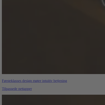
Førsteklasses design møter intuitiv betjening
Tilpassede nettapper