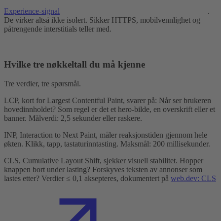
Experience-signal
.
De virker altså ikke isolert. Sikker HTTPS, mobilvennlighet og
påtrengende interstitials teller med.
Hvilke tre nøkkeltall du må kjenne
Tre verdier, tre spørsmål.
LCP, kort for Largest Contentful Paint, svarer på: Når ser brukeren
hovedinnholdet? Som regel er det et hero-bilde, en overskrift eller et
banner. Målverdi: 2,5 sekunder eller raskere.
INP, Interaction to Next Paint, måler reaksjonstiden gjennom hele
økten. Klikk, tapp, tastaturinntasting. Maksmål: 200 millisekunder.
CLS, Cumulative Layout Shift, sjekker visuell stabilitet. Hopper
knappen bort under lasting? Forskyves teksten av annonser som
lastes etter? Verdier ≤ 0,1 aksepteres, dokumentert på
web.dev: CLS