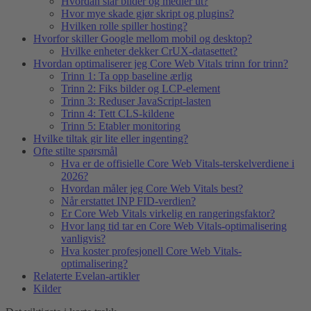
Hvordan slår bilder og medier ut?
Hvor mye skade gjør skript og plugins?
Hvilken rolle spiller hosting?
Hvorfor skiller Google mellom mobil og desktop?
Hvilke enheter dekker CrUX-datasettet?
Hvordan optimaliserer jeg Core Web Vitals trinn for trinn?
Trinn 1: Ta opp baseline ærlig
Trinn 2: Fiks bilder og LCP-element
Trinn 3: Reduser JavaScript-lasten
Trinn 4: Tett CLS-kildene
Trinn 5: Etabler monitoring
Hvilke tiltak gir lite eller ingenting?
Ofte stilte spørsmål
Hva er de offisielle Core Web Vitals-terskelverdiene i
2026?
Hvordan måler jeg Core Web Vitals best?
Når erstattet INP FID-verdien?
Er Core Web Vitals virkelig en rangeringsfaktor?
Hvor lang tid tar en Core Web Vitals-optimalisering
vanligvis?
Hva koster profesjonell Core Web Vitals-
optimalisering?
Relaterte Evelan-artikler
Kilder